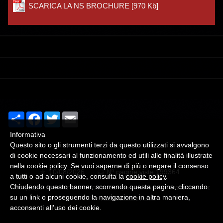
SCARICA LA NS BROCHURE
[970 Kb]
Share
Facebook
Twitter
Email
Informativa
Questo sito o gli strumenti terzi da questo utilizzati si avvalgono
di cookie necessari al funzionamento ed utili alle finalità illustrate
nella cookie policy. Se vuoi saperne di più o negare il consenso
10/08/2026
Nº pagine viste 199364
a tutti o ad alcuni cookie, consulta la
cookie policy
.
Chiudendo questo banner, scorrendo questa pagina, cliccando
© Copyright 2020 TETTO FATTO SRL. All rights reserved. | P.I. 02555680467 - €
su un link o proseguendo la navigazione in altra maniera,
15.000,00 i.v. |
Privacy Policy
|
Login
acconsenti all’uso dei cookie.